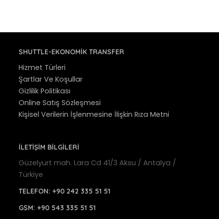
SHUTTLE-EKONOMIK TRANSFER
Hizmet Türleri
Şartlar Ve Koşullar
Gizlilik Politikası
Online Satış Sözleşmesi
Kişisel Verilerin İşlenmesine İlişkin Rıza Metni
İLETİŞİM BİLGİLERİ
Güzelyurt mah. Lara Cd 41/3 Aksu / Antalya /
Türkiye
TELEFON:
+90 242 335 51 51
GSM:
+90 543 335 51 51