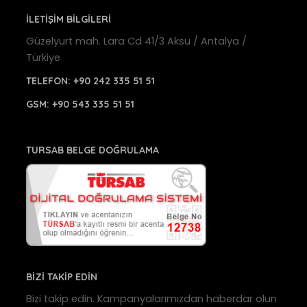
İLETİŞİM BİLGİLERİ
Güzelyurt mah. Lara Cd 41/3 Aksu / Antalya /
Türkiye
TELEFON:
+90 242 335 51 51
GSM:
+90 543 335 51 51
TURSAB BELGE DOĞRULAMA
BİZİ TAKİP EDİN
Bizi takip edin. Kampanyalarımızdan haberdar olun