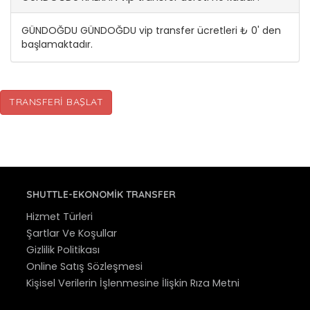
GÜNDOĞDU GÜNDOĞDU vip transfer ücretleri ₺ 0' den
başlamaktadır.
TRANSFERI BAŞLAT
SHUTTLE-EKONOMIK TRANSFER
Hizmet Türleri
Şartlar Ve Koşullar
Gizlilik Politikası
Online Satış Sözleşmesi
Kişisel Verilerin İşlenmesine İlişkin Rıza Metni