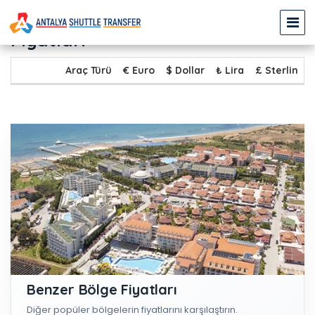
KALKAN - GÜNDOĞDU Transfer
Fiyatları
Araç Türü
€ Euro
$ Dollar
₺ Lira
£ Sterlin
Benzer Bölge Fiyatları
Diğer popüler bölgelerin fiyatlarını karşılaştırın.