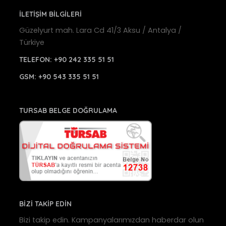
İLETİŞİM BİLGİLERİ
Güzelyurt mah. Lara Cd 41/3 Aksu / Antalya /
Türkiye
TELEFON:
+90 242 335 51 51
GSM:
+90 543 335 51 51
TURSAB BELGE DOĞRULAMA
BİZİ TAKİP EDİN
Bizi takip edin. Kampanyalarımızdan haberdar olun