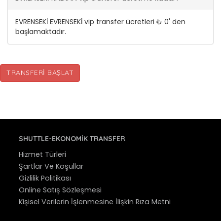
EVRENSEKİ EVRENSEKİ vip transfer ücretleri ₺ 0' den
başlamaktadır.
TRANSFERI BAŞLAT
SHUTTLE-EKONOMIK TRANSFER
Hizmet Türleri
Şartlar Ve Koşullar
Gizlilik Politikası
Online Satış Sözleşmesi
Kişisel Verilerin İşlenmesine İlişkin Rıza Metni