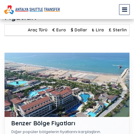
KALKAN - EVRENSEKİ Transfer
Fiyatları
Araç Türü
€ Euro
$ Dollar
₺ Lira
£ Sterlin
Benzer Bölge Fiyatları
Diğer popüler bölgelerin fiyatlarını karşılaştırın.