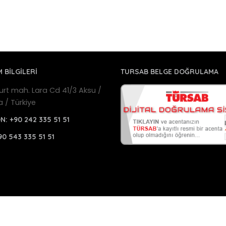
M BİLGİLERİ
TURSAB BELGE DOĞRULAMA
urt mah. Lara Cd 41/3 Aksu /
a / Türkiye
ON:
+90 242 335 51 51
90 543 335 51 51
a Havalimanı