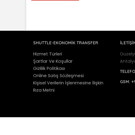
SHUTTLE-EKONOMIK TRANSFER
İLETİŞİ
Hizmet Türleri
Güzely
Şartlar Ve Koşullar
Antaly
Gizlilik Politikası
TELEF
Online Satış Sözleşmesi
GSM:
+
Kişisel Verilerin İşlenmesine İlişkin
Rıza Metni
© 2012 - 2025 Antalya Shuttle Transfer - Antaly