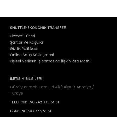
SHUTTLE-EKONOMIK TRANSFER
Hizmet Türleri
Şartlar Ve Koşullar
Gizlilik Politikası
Online Satış Sözleşmesi
Kişisel Verilerin İşlenmesine İlişkin Rıza Metni
İLETİŞİM BİLGİLERİ
Güzelyurt mah. Lara Cd 41/3 Aksu / Antalya /
Türkiye
TELEFON:
+90 242 335 51 51
GSM:
+90 543 335 51 51