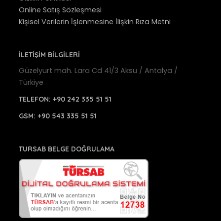
Online Satış Sözleşmesi
Kişisel Verilerin İşlenmesine İlişkin Rıza Metni
İLETİŞİM BİLGİLERİ
Güzelyurt mah. Lara Cd 41/3 Aksu / Antalya /
Türkiye
TELEFON:
+90 242 335 51 51
GSM:
+90 543 335 51 51
TURSAB BELGE DOĞRULAMA