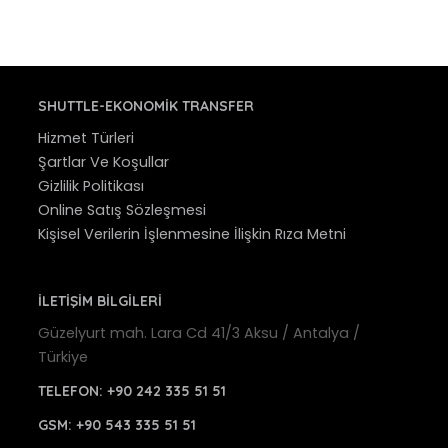
SHUTTLE-EKONOMIK TRANSFER
Hizmet Türleri
Şartlar Ve Koşullar
Gizlilik Politikası
Online Satış Sözleşmesi
Kişisel Verilerin İşlenmesine İlişkin Rıza Metni
İLETİŞİM BİLGİLERİ
Güzelyurt mah. Lara Cd 41/3 Aksu / Antalya /
Türkiye
TELEFON:
+90 242 335 51 51
GSM:
+90 543 335 51 51