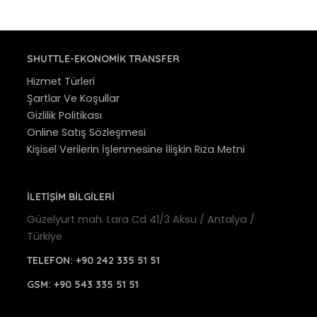
SHUTTLE-EKONOMIK TRANSFER
Hizmet Türleri
Şartlar Ve Koşullar
Gizlilik Politikası
Online Satış Sözleşmesi
Kişisel Verilerin İşlenmesine İlişkin Rıza Metni
İLETİŞİM BİLGİLERİ
Güzelyurt mah. Lara Cd 41/3 Aksu / Antalya /
Türkiye
TELEFON:
+90 242 335 51 51
GSM:
+90 543 335 51 51