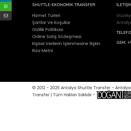
SHUTTLE-EKONOMIK TRANSFER
İLETİŞİ
Hizmet Türleri
Güzely
Şartlar Ve Koşullar
Antaly
Gizlilik Politikası
TELEF
Online Satış Sözleşmesi
GSM:
+
Kişisel Verilerin İşlenmesine İlişkin
Rıza Metni
© 2012 - 2025 Antalya Shuttle Transfer - Antaly
Transfer | Tüm Hakları Saklıdır -