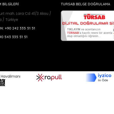
M BİLGİLERİ
TURSAB BELGE DOĞRULAMA
urt mah. Lara Cd 41/3 Aksu /
a / Türkiye
ON:
+90 242 335 51 51
90 543 335 51 51
a Havalimanı