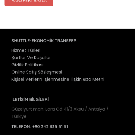
TRANSFERI BAŞLAT
SHUTTLE-EKONOMIK TRANSFER
Hizmet Türleri
Şartlar Ve Koşullar
Gizlilik Politikası
Online Satış Sözleşmesi
Kişisel Verilerin İşlenmesine İlişkin Rıza Metni
İLETİŞİM BİLGİLERİ
Güzelyurt mah. Lara Cd 41/3 Aksu / Antalya /
Türkiye
TELEFON:
+90 242 335 51 51