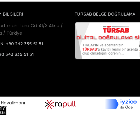
M BİLGİLERİ
TURSAB BELGE DOĞRULAMA
urt mah. Lara Cd 41/3 Aksu /
a / Türkiye
ON:
+90 242 335 51 51
90 543 335 51 51
a Havalimanı