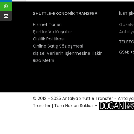
SHUTTLE-EKONOMIK TRANSFER
İLETİŞİ
Hizmet Türleri
Güzely
Şartlar Ve Koşullar
Antaly
Gizlilik Politikası
TELEF
Online Satış Sözleşmesi
GSM:
+
Kişisel Verilerin İşlenmesine İlişkin
Rıza Metni
© 2012 - 2025 Antalya Shuttle Transfer - Antaly
Transfer | Tüm Hakları Saklıdır -