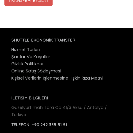
TRANSFERI BAŞLAT
SHUTTLE-EKONOMIK TRANSFER
Hizmet Türleri
Şartlar Ve Koşullar
Gizlilik Politikası
Online Satış Sözleşmesi
Kişisel Verilerin İşlenmesine İlişkin Rıza Metni
İLETİŞİM BİLGİLERİ
Güzelyurt mah. Lara Cd 41/3 Aksu / Antalya /
Türkiye
TELEFON:
+90 242 335 51 51