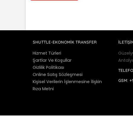
SHUTTLE-EKONOMIK TRANSFER
İLETİŞİ
Hizmet Türleri
Güzely
Şartlar Ve Koşullar
Antaly
Gizlilik Politikası
TELEF
Online Satış Sözleşmesi
GSM:
+
Kişisel Verilerin İşlenmesine İlişkin
Rıza Metni
© 2012 - 2025 Antalya Shuttle Transfer - Antaly