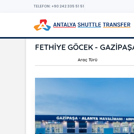
TELEFON: +90 242 335 51 51
FETHİYE GÖCEK - GAZİPAŞA
Araç Türü