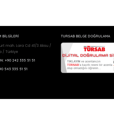
M BİLGİLERİ
TURSAB BELGE DOĞRULAMA
urt mah. Lara Cd 41/3 Aksu /
a / Türkiye
ON:
+90 242 335 51 51
90 543 335 51 51
a Havalimanı