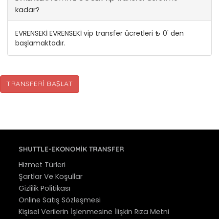
kadar?
EVRENSEKİ EVRENSEKİ vip transfer ücretleri ₺ 0' den
başlamaktadır.
TRANSFERI BAŞLAT
SHUTTLE-EKONOMIK TRANSFER
Hizmet Türleri
Şartlar Ve Koşullar
Gizlilik Politikası
Online Satış Sözleşmesi
Kişisel Verilerin İşlenmesine İlişkin Rıza Metni