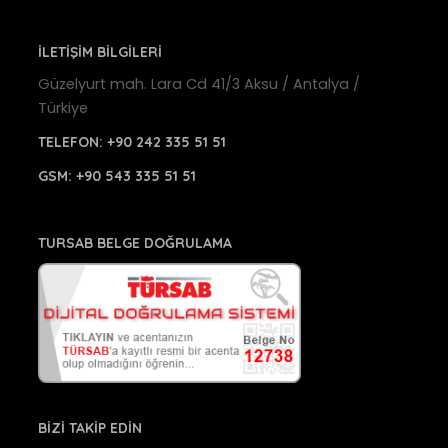
İLETİŞİM BİLGİLERİ
Güzelyurt mah. Lara Cd 41/3 Aksu / Antalya /
Türkiye
TELEFON:
+90 242 335 51 51
GSM:
+90 543 335 51 51
TURSAB BELGE DOĞRULAMA
BİZİ TAKİP EDİN