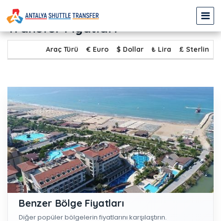
FETHİYE GÖCEK - EVRENSEKİ
Transfer Fiyatları
Araç Türü
€ Euro
$ Dollar
₺ Lira
£ Sterlin
Benzer Bölge Fiyatları
Diğer popüler bölgelerin fiyatlarını karşılaştırın.