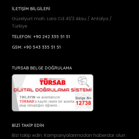
İLETİŞİM BİLGİLERİ
Güzelyurt mah. Lara Cd 41/3 Aksu / Antalya /
Türkiye
TELEFON:
+90 242 335 51 51
GSM:
+90 543 335 51 51
TURSAB BELGE DOĞRULAMA
BİZİ TAKİP EDİN
Bizi takip edin. Kampanyalarımızdan haberdar olun