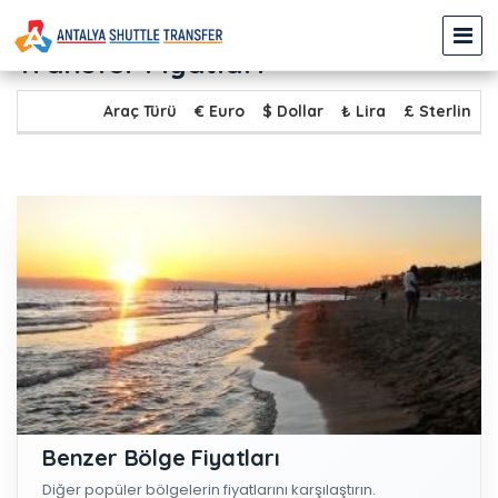
FETHİYE GÖCEK - ÇOLAKLI
Transfer Fiyatları
Araç Türü
€ Euro
$ Dollar
₺ Lira
£ Sterlin
Benzer Bölge Fiyatları
Diğer popüler bölgelerin fiyatlarını karşılaştırın.