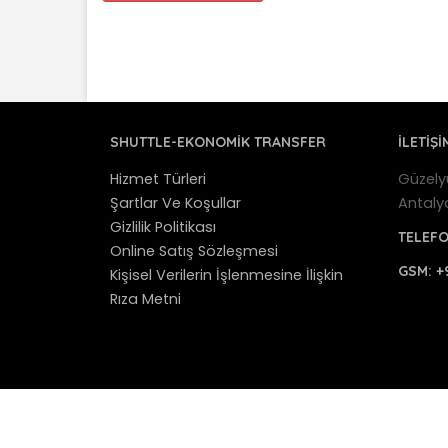
SHUTTLE-EKONOMIK TRANSFER
İLETİŞİ
Hizmet Türleri
Güzely
Şartlar Ve Koşullar
Antaly
Gizlilik Politikası
TELEF
Online Satış Sözleşmesi
GSM:
+
Kişisel Verilerin İşlenmesine İlişkin
Rıza Metni
© 2012 - 2025 Antalya Shuttle Transfer - Antaly