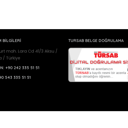
M BİLGİLERİ
TURSAB BELGE DOĞRULAMA
urt mah. Lara Cd 41/3 Aksu /
a / Türkiye
ON:
+90 242 335 51 51
90 543 335 51 51
a Havalimanı