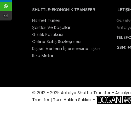
SHUTTLE-EKONOMIK TRANSFER
İLETİŞİ
Hizmet Türleri
Güzely
Şartlar Ve Koşullar
Antaly
Gizlilik Politikası
TELEF
Online Satış Sözleşmesi
GSM:
+
Kişisel Verilerin İşlenmesine İlişkin
Rıza Metni
© 2012 - 2025 Antalya Shuttle Transfer - Antaly
Transfer | Tüm Hakları Saklıdır -