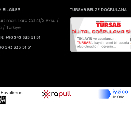
M BİLGİLERİ
TURSAB BELGE DOĞRULAMA
urt mah. Lara Cd 41/3 Aksu /
a / Türkiye
ON:
+90 242 335 51 51
90 543 335 51 51
a Havalimanı