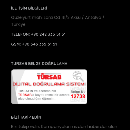
İLETİŞİM BİLGİLERİ
Güzelyurt mah. Lara Cd 41/3 Aksu / Antalya /
Türkiye
TELEFON:
+90 242 335 51 51
GSM:
+90 543 335 51 51
TURSAB BELGE DOĞRULAMA
BİZİ TAKİP EDİN
Bizi takip edin. Kampanyalarımızdan haberdar olun