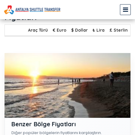
DENİZYAKA - ÇOLAKLI Transfer
Fiyatları
Araç Türü
€ Euro
$ Dollar
₺ Lira
£ Sterlin
Benzer Bölge Fiyatları
Diğer popüler bölgelerin fiyatlarını karşılaştırın.