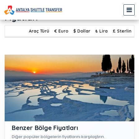
DEMRE - PAMUKKALE Transfer
Fiyatları
Araç Türü
€ Euro
$ Dollar
₺ Lira
£ Sterlin
Benzer Bölge Fiyatları
Diğer popüler bölgelerin fiyatlarını karşılaştırın.