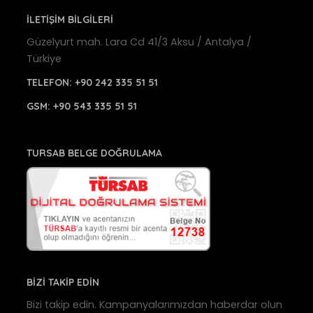
İLETİŞİM BİLGİLERİ
Güzelyurt mah. Lara Cd 41/3 Aksu / Antalya /
Türkiye
TELEFON:
+90 242 335 51 51
GSM:
+90 543 335 51 51
TURSAB BELGE DOĞRULAMA
BİZİ TAKİP EDİN
Bizi takip edin. Kampanyalarımızdan haberdar olun