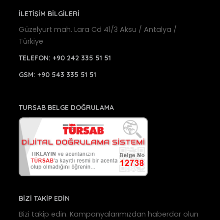
İLETİŞİM BİLGİLERİ
Güzelyurt mah. Lara Cd 41/3 Aksu / Antalya /
Türkiye
TELEFON:
+90 242 335 51 51
GSM:
+90 543 335 51 51
TURSAB BELGE DOĞRULAMA
BİZİ TAKİP EDİN
Bizi takip edin. Kampanyalarımızdan haberdar olun