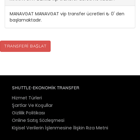
MANAVGAT MANAVGAT vip transfer ücretleri ₺ 0' den
başlamaktadır.
TRANSFERI BAŞLAT
SHUTTLE-EKONOMIK TRANSFER
Hizmet Türleri
Şartlar Ve Koşullar
Gizlilik Politikası
Online Satış Sözleşmesi
Kişisel Verilerin İşlenmesine İlişkin Rıza Metni