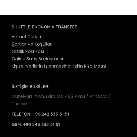
SHUTTLE-EKONOMIK TRANSFER
Hizmet Türleri
Şartlar Ve Koşullar
Gizlilik Politikası
Online Satış Sözleşmesi
Kişisel Verilerin İşlenmesine İlişkin Rıza Metni
İLETİŞİM BİLGİLERİ
Güzelyurt mah. Lara Cd 41/3 Aksu / Antalya /
Türkiye
TELEFON:
+90 242 335 51 51
GSM:
+90 543 335 51 51