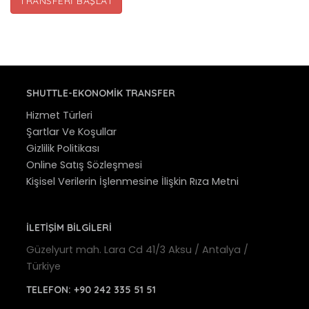
TRANSFERI BAŞLAT
SHUTTLE-EKONOMIK TRANSFER
Hizmet Türleri
Şartlar Ve Koşullar
Gizlilik Politikası
Online Satış Sözleşmesi
Kişisel Verilerin İşlenmesine İlişkin Rıza Metni
İLETİŞİM BİLGİLERİ
Güzelyurt mah. Lara Cd 41/3 Aksu / Antalya /
Türkiye
TELEFON:
+90 242 335 51 51