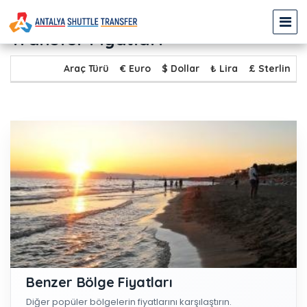
DALAMAN SARIGERME - ÇOLAKLI
Transfer Fiyatları
Araç Türü
€ Euro
$ Dollar
₺ Lira
£ Sterlin
Benzer Bölge Fiyatları
Diğer popüler bölgelerin fiyatlarını karşılaştırın.