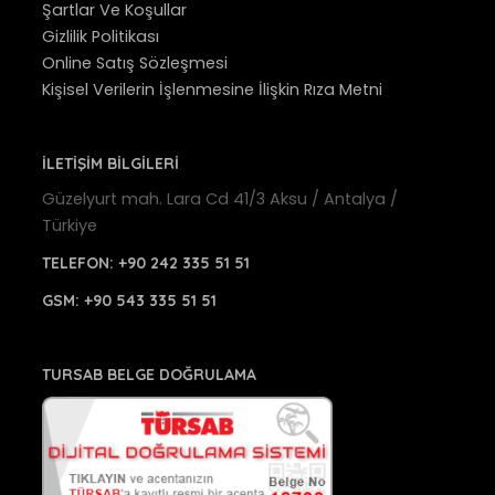
Şartlar Ve Koşullar
Gizlilik Politikası
Online Satış Sözleşmesi
Kişisel Verilerin İşlenmesine İlişkin Rıza Metni
İLETİŞİM BİLGİLERİ
Güzelyurt mah. Lara Cd 41/3 Aksu / Antalya /
Türkiye
TELEFON:
+90 242 335 51 51
GSM:
+90 543 335 51 51
TURSAB BELGE DOĞRULAMA