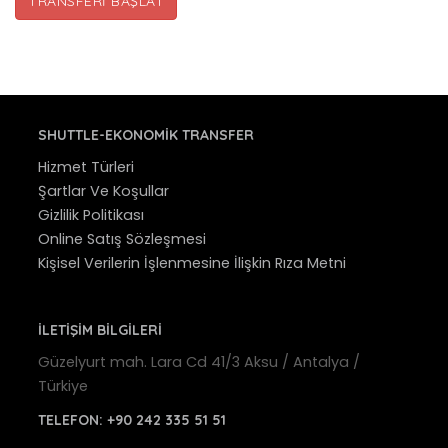
TRANSFERI BAŞLAT
SHUTTLE-EKONOMIK TRANSFER
Hizmet Türleri
Şartlar Ve Koşullar
Gizlilik Politikası
Online Satış Sözleşmesi
Kişisel Verilerin İşlenmesine İlişkin Rıza Metni
İLETİŞİM BİLGİLERİ
Güzelyurt mah. Lara Cd 41/3 Aksu / Antalya /
Türkiye
TELEFON:
+90 242 335 51 51