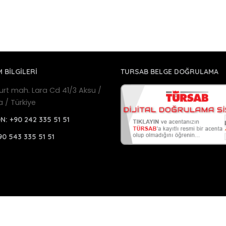
M BİLGİLERİ
TURSAB BELGE DOĞRULAMA
urt mah. Lara Cd 41/3 Aksu /
a / Türkiye
ON:
+90 242 335 51 51
90 543 335 51 51
a Havalimanı