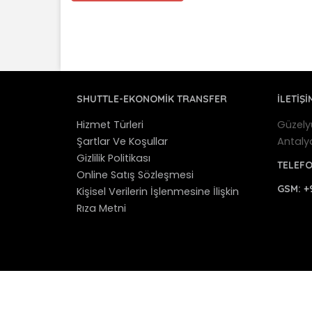
SHUTTLE-EKONOMIK TRANSFER
İLETİŞİ
Hizmet Türleri
Güzely
Şartlar Ve Koşullar
Antaly
Gizlilik Politikası
TELEF
Online Satış Sözleşmesi
GSM:
+
Kişisel Verilerin İşlenmesine İlişkin
Rıza Metni
© 2012 - 2025 Antalya Shuttle Transfer - Antaly