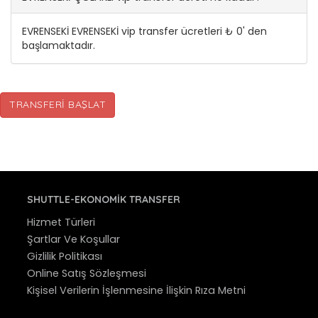
EVRENSEKİ EVRENSEKİ vip transfer ücretleri ₺ 0' den
başlamaktadır.
TRANSFERI BAŞLAT
SHUTTLE-EKONOMIK TRANSFER
Hizmet Türleri
Şartlar Ve Koşullar
Gizlilik Politikası
Online Satış Sözleşmesi
Kişisel Verilerin İşlenmesine İlişkin Rıza Metni