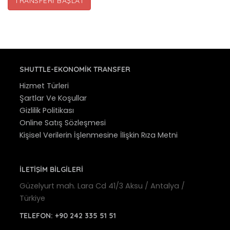
TRANSFERI BAŞLAT
SHUTTLE-EKONOMIK TRANSFER
Hizmet Türleri
Şartlar Ve Koşullar
Gizlilik Politikası
Online Satış Sözleşmesi
Kişisel Verilerin İşlenmesine İlişkin Rıza Metni
İLETİŞİM BİLGİLERİ
Güzelyurt mah. Lara Cd 41/3 Aksu / Antalya /
Türkiye
TELEFON:
+90 242 335 51 51