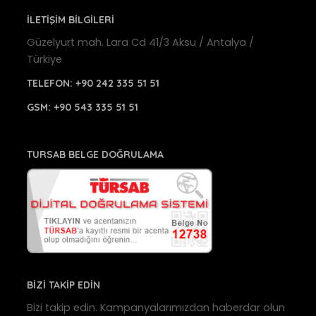
İLETİŞİM BİLGİLERİ
Güzelyurt mah. Lara Cd 41/3 Aksu / Antalya /
Türkiye
TELEFON:
+90 242 335 51 51
GSM:
+90 543 335 51 51
TURSAB BELGE DOĞRULAMA
BİZİ TAKİP EDİN
Bizi takip edin. Kampanyalarımızdan haberdar olun