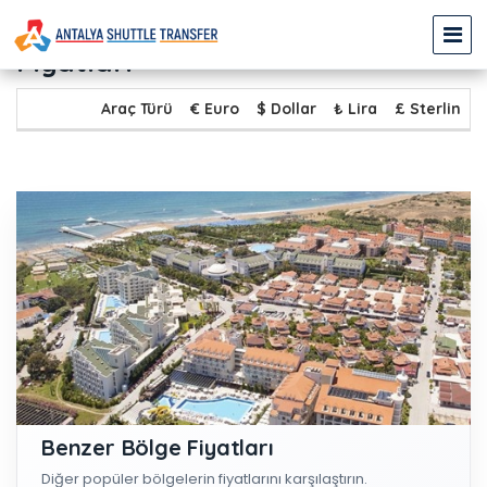
BODRUM - GÜNDOĞDU Transfer
Fiyatları
Araç Türü
€ Euro
$ Dollar
₺ Lira
£ Sterlin
Benzer Bölge Fiyatları
Diğer popüler bölgelerin fiyatlarını karşılaştırın.