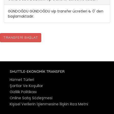
GÜNDOĞDU GÜNDOĞDU vip transfer ücretleri ₺ 0' den
başlamaktadır.
TRANSFERI BAŞLAT
SHUTTLE-EKONOMIK TRANSFER
Hizmet Türleri
Şartlar Ve Koşullar
Gizlilik Politikası
Online Satış Sözleşmesi
Kişisel Verilerin İşlenmesine İlişkin Rıza Metni