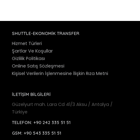
SHUTTLE-EKONOMIK TRANSFER
Hizmet Türleri
Şartlar Ve Koşullar
Gizlilik Politikası
Online Satış Sözleşmesi
Kişisel Verilerin İşlenmesine İlişkin Rıza Metni
İLETİŞİM BİLGİLERİ
Güzelyurt mah. Lara Cd 41/3 Aksu / Antalya /
Türkiye
TELEFON:
+90 242 335 51 51
GSM:
+90 543 335 51 51