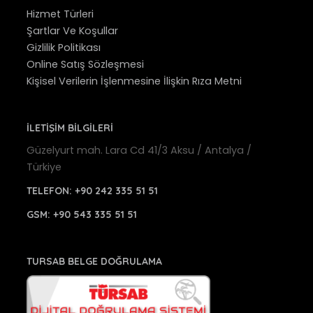
Hizmet Türleri
Şartlar Ve Koşullar
Gizlilik Politikası
Online Satış Sözleşmesi
Kişisel Verilerin İşlenmesine İlişkin Rıza Metni
İLETİŞİM BİLGİLERİ
Güzelyurt mah. Lara Cd 41/3 Aksu / Antalya /
Türkiye
TELEFON:
+90 242 335 51 51
GSM:
+90 543 335 51 51
TURSAB BELGE DOĞRULAMA