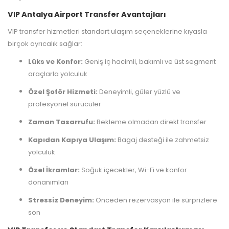
VIP Antalya Airport Transfer Avantajları
VIP transfer hizmetleri standart ulaşım seçeneklerine kıyasla
birçok ayrıcalık sağlar:
Lüks ve Konfor:
Geniş iç hacimli, bakımlı ve üst segment
araçlarla yolculuk
Özel Şoför Hizmeti:
Deneyimli, güler yüzlü ve
profesyonel sürücüler
Zaman Tasarrufu:
Bekleme olmadan direkt transfer
Kapıdan Kapıya Ulaşım:
Bagaj desteği ile zahmetsiz
yolculuk
Özel İkramlar:
Soğuk içecekler, Wi-Fi ve konfor
donanımları
Stressiz Deneyim:
Önceden rezervasyon ile sürprizlere
son