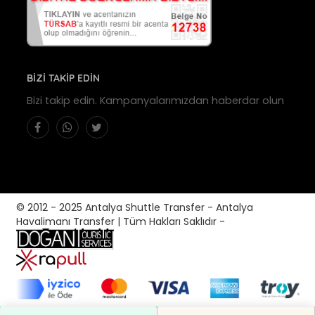
BİZİ TAKİP EDİN
Bizi takip edin. Kampanyalarımızdan haberdar olun
© 2012 - 2025 Antalya Shuttle Transfer - Antalya
Havalimanı Transfer | Tüm Hakları Saklıdır -