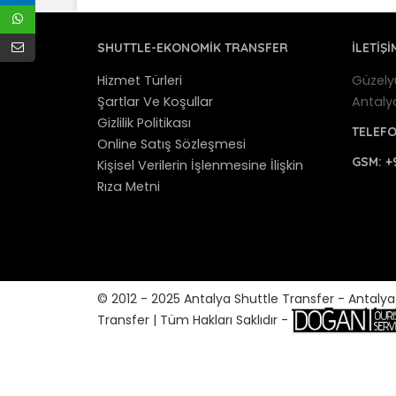
SHUTTLE-EKONOMIK TRANSFER
İLETİŞİ
Hizmet Türleri
Güzely
Şartlar Ve Koşullar
Antaly
Gizlilik Politikası
TELEF
Online Satış Sözleşmesi
GSM:
+
Kişisel Verilerin İşlenmesine İlişkin
Rıza Metni
© 2012 - 2025 Antalya Shuttle Transfer - Antaly
Transfer | Tüm Hakları Saklıdır -