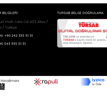
M BİLGİLERİ
TURSAB BELGE DOĞRULAMA
urt mah. Lara Cd 41/3 Aksu /
a / Türkiye
ON:
+90 242 335 51 51
90 543 335 51 51
a Havalimanı