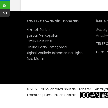
SHUTTLE-EKONOMIK TRANSFER
İLETİŞİ
Hizmet Türleri
Güzely
Şartlar Ve Koşullar
Antaly
Gizlilik Politikası
TELEF
Online Satış Sözleşmesi
GSM:
+
Kişisel Verilerin İşlenmesine İlişkin
Rıza Metni
© 2012 - 2025 Antalya Shuttle Transfer - Antaly
Transfer | Tüm Hakları Saklıdır -