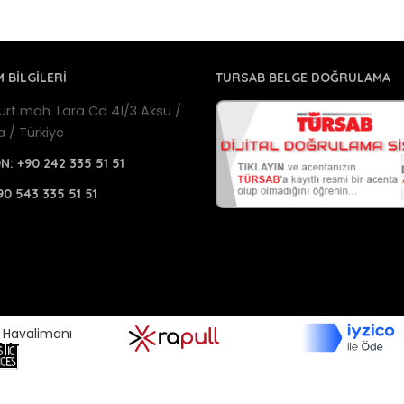
M BİLGİLERİ
TURSAB BELGE DOĞRULAMA
urt mah. Lara Cd 41/3 Aksu /
a / Türkiye
ON:
+90 242 335 51 51
90 543 335 51 51
a Havalimanı