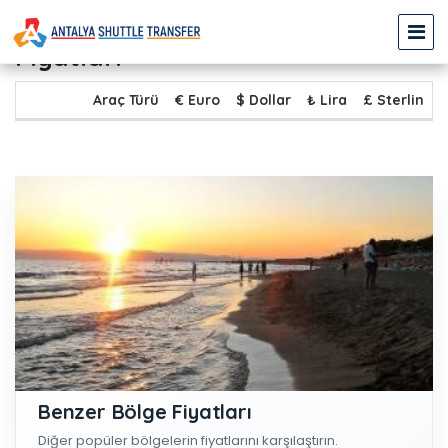
AVSALLAR - ÇOLAKLI Transfer
Fiyatları
Araç Türü
€ Euro
$ Dollar
₺ Lira
£ Sterlin
Benzer Bölge Fiyatları
Diğer popüler bölgelerin fiyatlarını karşılaştırın.