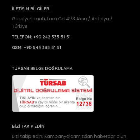
İLETİŞİM BİLGİLERİ
Güzelyurt mah. Lara Cd 41/3 Aksu / Antalya /
Türkiye
TELEFON:
+90 242 335 51 51
GSM:
+90 543 335 51 51
TURSAB BELGE DOĞRULAMA
BİZİ TAKİP EDİN
Bizi takip edin. Kampanyalarımızdan haberdar olun