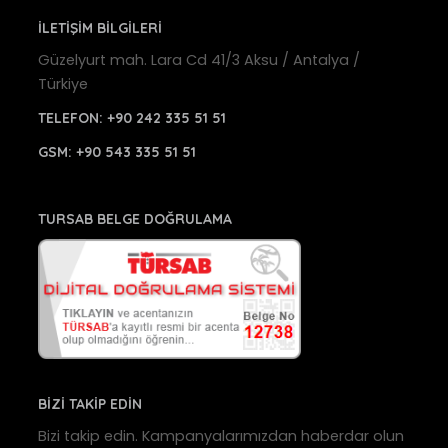
İLETİŞİM BİLGİLERİ
Güzelyurt mah. Lara Cd 41/3 Aksu / Antalya /
Türkiye
TELEFON:
+90 242 335 51 51
GSM:
+90 543 335 51 51
TURSAB BELGE DOĞRULAMA
BİZİ TAKİP EDİN
Bizi takip edin. Kampanyalarımızdan haberdar olun