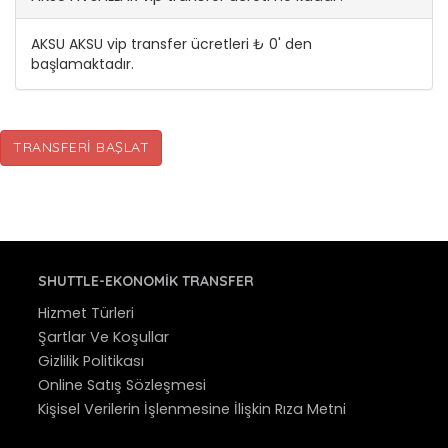
AKSU AKSU vip transfer ücretleri ₺ 0' den
başlamaktadır.
TRANSFERI BAŞLAT
SHUTTLE-EKONOMIK TRANSFER
Hizmet Türleri
Şartlar Ve Koşullar
Gizlilik Politikası
Online Satış Sözleşmesi
Kişisel Verilerin İşlenmesine İlişkin Rıza Metni