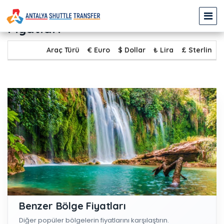
AVSALLAR - AKSU Transfer
Fiyatları
Araç Türü
€ Euro
$ Dollar
₺ Lira
£ Sterlin
Benzer Bölge Fiyatları
Diğer popüler bölgelerin fiyatlarını karşılaştırın.