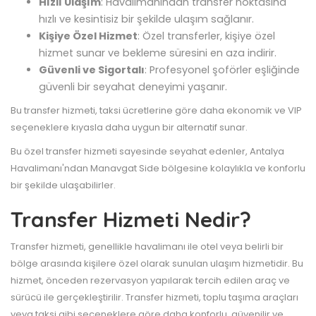
Hızlı Ulaşım
: Havalimanından transfer noktasına
hızlı ve kesintisiz bir şekilde ulaşım sağlanır.
Kişiye Özel Hizmet
: Özel transferler, kişiye özel
hizmet sunar ve bekleme süresini en aza indirir.
Güvenli ve Sigortalı
: Profesyonel şoförler eşliğinde
güvenli bir seyahat deneyimi yaşanır.
Bu transfer hizmeti, taksi ücretlerine göre daha ekonomik ve VIP
seçeneklere kıyasla daha uygun bir alternatif sunar.
Bu özel transfer hizmeti sayesinde seyahat edenler, Antalya
Havalimanı'ndan Manavgat Side bölgesine kolaylıkla ve konforlu
bir şekilde ulaşabilirler.
Transfer Hizmeti Nedir?
Transfer hizmeti, genellikle havalimanı ile otel veya belirli bir
bölge arasında kişilere özel olarak sunulan ulaşım hizmetidir. Bu
hizmet, önceden rezervasyon yapılarak tercih edilen araç ve
sürücü ile gerçekleştirilir. Transfer hizmeti, toplu taşıma araçları
veya taksi gibi seçeneklere göre daha konforlu, güvenilir ve