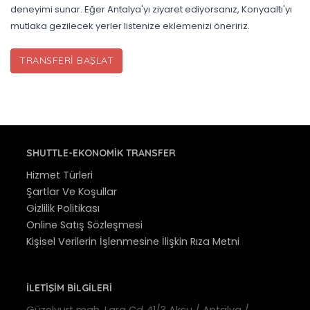
deneyimi sunar. Eğer Antalya'yı ziyaret ediyorsanız, Konyaaltı'yı
mutlaka gezilecek yerler listenize eklemenizi öneririz.
TRANSFERI BAŞLAT
SHUTTLE-EKONOMIK TRANSFER
Hizmet Türleri
Şartlar Ve Koşullar
Gizlilik Politikası
Online Satış Sözleşmesi
Kişisel Verilerin İşlenmesine İlişkin Rıza Metni
İLETİŞİM BİLGİLERİ
Güzelyurt mah. Lara Cd 41/3 Aksu / Antalya /