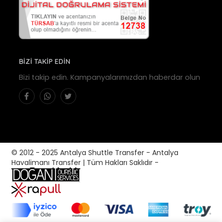
BİZİ TAKİP EDİN
Bizi takip edin. Kampanyalarımızdan haberdar olun
© 2012 - 2025 Antalya Shuttle Transfer - Antalya
Havalimanı Transfer | Tüm Hakları Saklıdır -