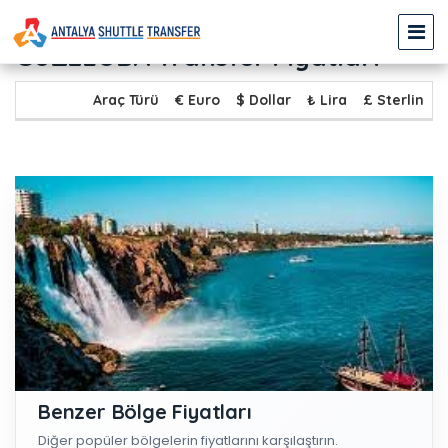
ANTALYA HAVALİMANI (AYT) -
GÜZELOBA Transfer Fiyatları
Araç Türü
€ Euro
$ Dollar
₺ Lira
£ Sterlin
Benzer Bölge Fiyatları
Diğer popüler bölgelerin fiyatlarını karşılaştırın.