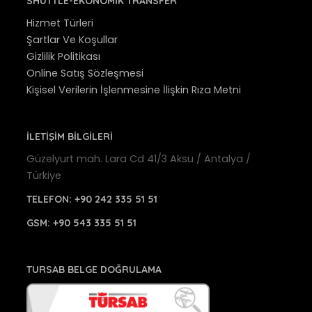
SHUTTLE-EKONOMIK TRANSFER
Hizmet Türleri
Şartlar Ve Koşullar
Gizlilik Politikası
Online Satış Sözleşmesi
Kişisel Verilerin İşlenmesine İlişkin Rıza Metni
İLETİŞİM BİLGİLERİ
Güzelyurt mah. Lara Cd 41/3 Aksu / Antalya /
Türkiye
TELEFON:
+90 242 335 51 51
GSM:
+90 543 335 51 51
TURSAB BELGE DOĞRULAMA