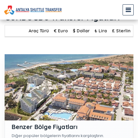
ANTALYA HAVALİMANI (AYT) -
GÜNDOĞDU Transfer Fiyatları
Araç Türü
€ Euro
$ Dollar
₺ Lira
£ Sterlin
Benzer Bölge Fiyatları
Diğer popüler bölgelerin fiyatlarını karşılaştırın.