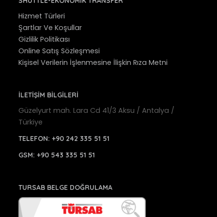
SHUTTLE-EKONOMIK TRANSFER
Hizmet Türleri
Şartlar Ve Koşullar
Gizlilik Politikası
Online Satış Sözleşmesi
Kişisel Verilerin İşlenmesine İlişkin Rıza Metni
İLETİŞİM BİLGİLERİ
Güzelyurt mah. Lara Cd 41/3 Aksu / Antalya /
Türkiye
TELEFON:
+90 242 335 51 51
GSM:
+90 543 335 51 51
TURSAB BELGE DOĞRULAMA