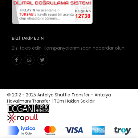
BİZİ TAKİP EDİN
Bizi takip edin. Kampanyalarımızdan haberdar olun
© 2012 - 2025 Antalya Shuttle Transfer - Antalya
Havalimanı Transfer | Tüm Hakları Saklıdır -