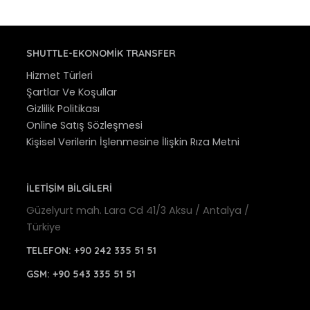
SHUTTLE-EKONOMIK TRANSFER
Hizmet Türleri
Şartlar Ve Koşullar
Gizlilik Politikası
Online Satış Sözleşmesi
Kişisel Verilerin İşlenmesine İlişkin Rıza Metni
İLETİŞİM BİLGİLERİ
Güzelyurt mah. Lara Cd 41/3 Aksu / Antalya /
Türkiye
TELEFON:
+90 242 335 51 51
GSM:
+90 543 335 51 51