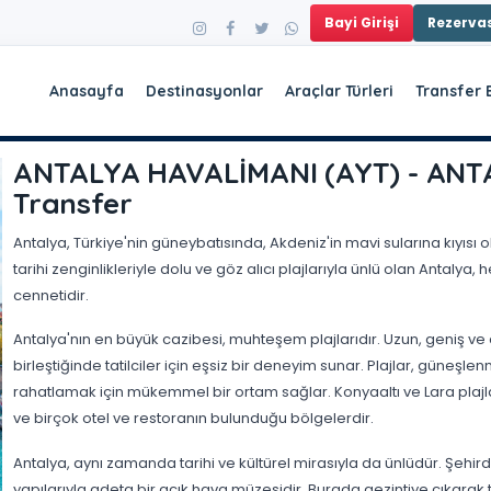
Bayi Girişi
Rezerv
Anasayfa
Destinasyonlar
Araçlar Türleri
Transfer 
ANTALYA HAVALİMANI (AYT) - ANT
Transfer
Antalya, Türkiye'nin güneybatısında, Akdeniz'in mavi sularına kıyısı ol
tarihi zenginlikleriyle dolu ve göz alıcı plajlarıyla ünlü olan Antalya, 
cennetidir.
Antalya'nın en büyük cazibesi, muhteşem plajlarıdır. Uzun, geniş ve a
birleştiğinde tatilciler için eşsiz bir deneyim sunar. Plajlar, gün
rahatlamak için mükemmel bir ortam sağlar. Konyaaltı ve Lara plajl
ve birçok otel ve restoranın bulunduğu bölgelerdir.
Antalya, aynı zamanda tarihi ve kültürel mirasıyla da ünlüdür. Şehirdek
yapılarıyla adeta bir açık hava müzesidir. Burada gezintiye çıkarak tar