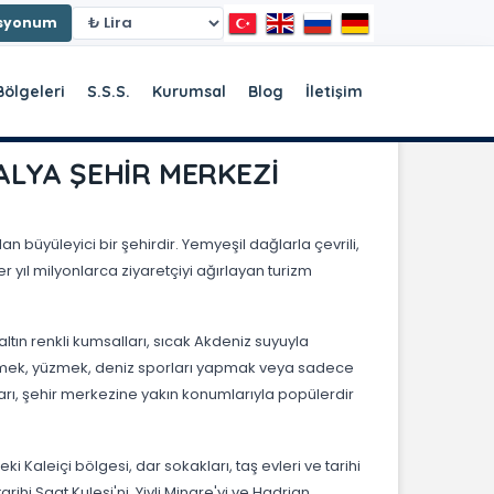
asyonum
Bölgeleri
S.S.S.
Kurumsal
Blog
İletişim
ALYA ŞEHİR MERKEZİ
an büyüleyici bir şehirdir. Yemyeşil dağlarla çevrili,
her yıl milyonlarca ziyaretçiyi ağırlayan turizm
ltın renkli kumsalları, sıcak Akdeniz suyuyla
eşlenmek, yüzmek, deniz sporları yapmak veya sadece
arı, şehir merkezine yakın konumlarıyla popülerdir
i Kaleiçi bölgesi, dar sokakları, taş evleri ve tarihi
ihi Saat Kulesi'ni, Yivli Minare'yi ve Hadrian