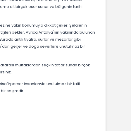
öneme ait birçok eser sunar ve bölgenin tarihi
rkezine yakın konumuyla dikkat çeker. Şelalenin
çileri bekler. Ayrıca Antalya'nın yakınında bulunan
urada antik tiyatro, surlar ve mezarlar gibi
alya'dan geçer ve doğa severlere unutulmaz bir
ararası mutfaklardan seçkin tatlar sunan birçok
rsiniz.
isafirperver insanlarıyla unutulmaz bir tatil
 bir seçimdir.