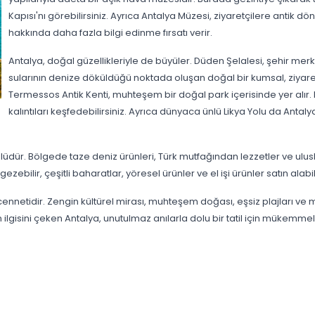
Kapısı'nı görebilirsiniz. Ayrıca Antalya Müzesi, ziyaretçilere antik d
hakkında daha fazla bilgi edinme fırsatı verir.
Antalya, doğal güzellikleriyle de büyüler. Düden Şelalesi, şehir me
sularının denize döküldüğü noktada oluşan doğal bir kumsal, ziyaret
Termessos Antik Kenti, muhteşem bir doğal park içerisinde yer alır. B
kalıntıları keşfedebilirsiniz. Ayrıca dünyaca ünlü Likya Yolu da Ant
ür. Bölgede taze deniz ürünleri, Türk mutfağından lezzetler ve ulusl
zebilir, çeşitli baharatlar, yöresel ürünler ve el işi ürünler satın alabili
cennetidir. Zengin kültürel mirası, muhteşem doğası, eşsiz plajları ve m
lgisini çeken Antalya, unutulmaz anılarla dolu bir tatil için mükemmel