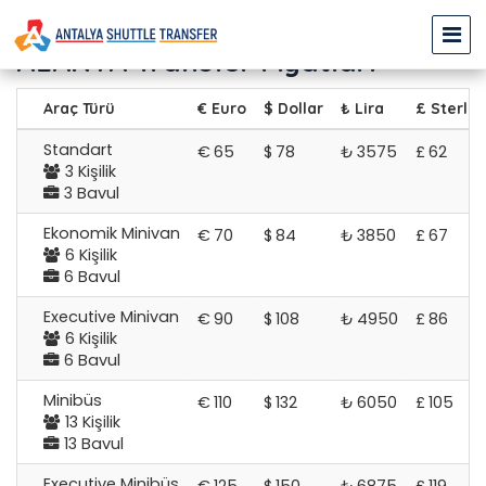
ANTALYA HAVALİMANI (AYT) -
ALANYA Transfer Fiyatları
Araç Türü
€ Euro
$ Dollar
₺ Lira
£ Sterlin
Standart
€
65
$
78
₺
3575
£
62
3 Kişilik
3 Bavul
Ekonomik Minivan
€
70
$
84
₺
3850
£
67
6 Kişilik
6 Bavul
Executive Minivan
€
90
$
108
₺
4950
£
86
6 Kişilik
6 Bavul
Minibüs
€
110
$
132
₺
6050
£
105
13 Kişilik
13 Bavul
Executive Minibüs