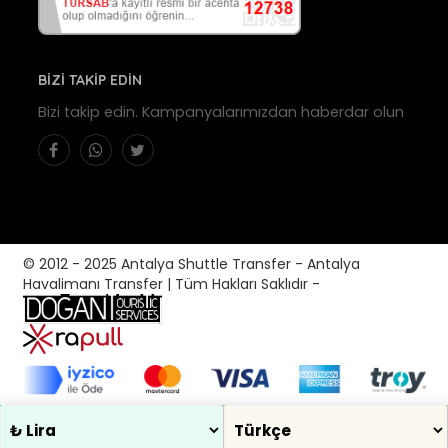
BİZİ TAKİP EDİN
Bizi takip edin. Kampanyalarımızdan haberdar olun
© 2012 - 2025 Antalya Shuttle Transfer - Antalya
Havalimanı Transfer | Tüm Hakları Saklıdır -