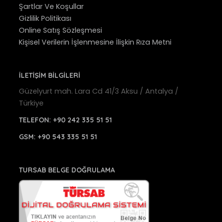
Şartlar Ve Koşullar
Gizlilik Politikası
Online Satış Sözleşmesi
Kişisel Verilerin İşlenmesine İlişkin Rıza Metni
İLETİŞİM BİLGİLERİ
Güzelyurt mah. Lara Cd 41/3 Aksu / Antalya /
Türkiye
TELEFON:
+90 242 335 51 51
GSM:
+90 543 335 51 51
TURSAB BELGE DOĞRULAMA