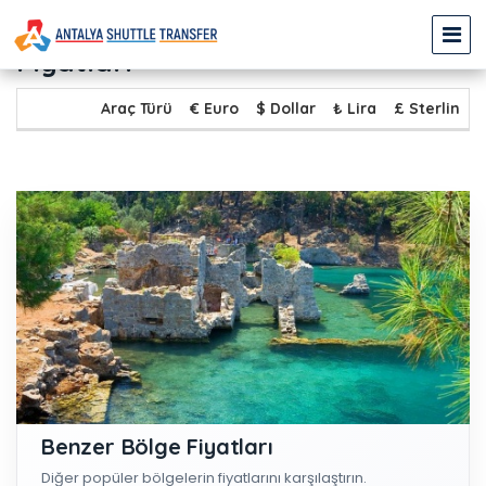
ALANYA - GÖCEK Transfer
Fiyatları
Araç Türü
€ Euro
$ Dollar
₺ Lira
£ Sterlin
Benzer Bölge Fiyatları
Diğer popüler bölgelerin fiyatlarını karşılaştırın.