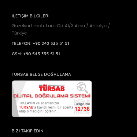
İLETİŞİM BİLGİLERİ
Güzelyurt mah. Lara Cd 41/3 Aksu / Antalya /
Türkiye
TELEFON:
+90 242 335 51 51
GSM:
+90 543 335 51 51
TURSAB BELGE DOĞRULAMA
BİZİ TAKİP EDİN