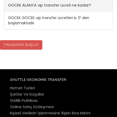
GÖCEK ALANYA vip transfer ücreti ne kadar?
GÖCEK GÖCEK vip transfer ücretleri ₺ 0' den
başlamaktadır.
TRANSFERI BAŞLAT
SHUTTLE-EKONOMIK TRANSFER
Hizmet Türleri
Şartlar Ve Koşullar
Gizlilik Politikası
Online Satış Sözleşmesi
Kişisel Verilerin İşlenmesine İlişkin Rıza Metni