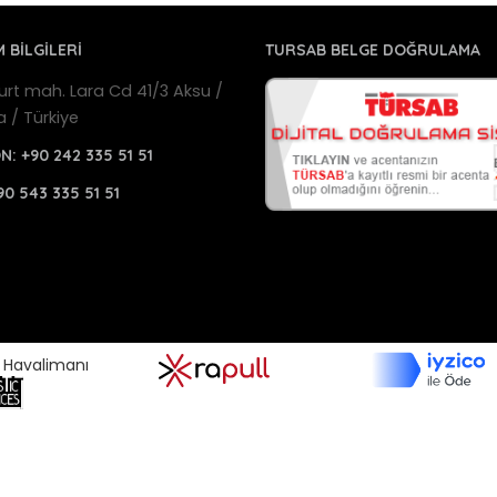
M BİLGİLERİ
TURSAB BELGE DOĞRULAMA
urt mah. Lara Cd 41/3 Aksu /
a / Türkiye
ON:
+90 242 335 51 51
90 543 335 51 51
a Havalimanı