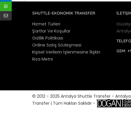
SHUTTLE-EKONOMIK TRANSFER
İLETİŞİ
Hizmet Türleri
Güzely
Şartlar Ve Koşullar
Antaly
Gizlilik Politikası
TELEF
Online Satış Sözleşmesi
GSM:
+
Kişisel Verilerin İşlenmesine İlişkin
Rıza Metni
© 2012 - 2025 Antalya Shuttle Transfer - Antaly
Transfer | Tüm Hakları Saklıdır -